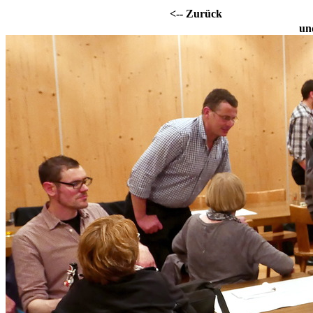
<-- Zurück
un