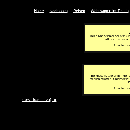
F
[
Home
]
[
Nach oben
]
[
Reisen
]
[
Wohnwagen im Tessin
Tolles Knobelspiel bei dem S
entfernen müssen, 
Spiel herunt
Bei diesem Autorennen der e
möglich rammen. Spielregeln: 
P
Spiel herunt
Please
download Java(tm)
.