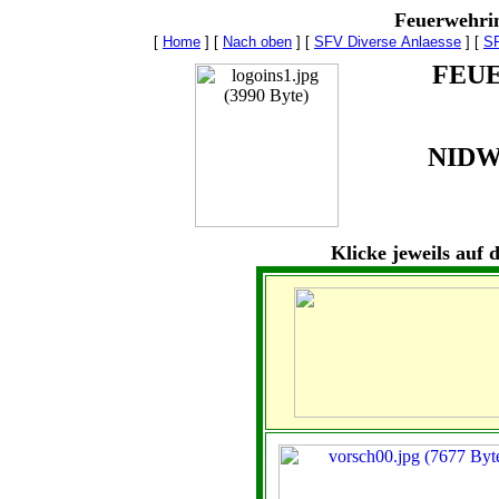
Feuerwehrin
[
Home
]
[
Nach oben
]
[
SFV Diverse Anlaesse
]
[
SF
FEU
NID
Klicke jeweils auf 